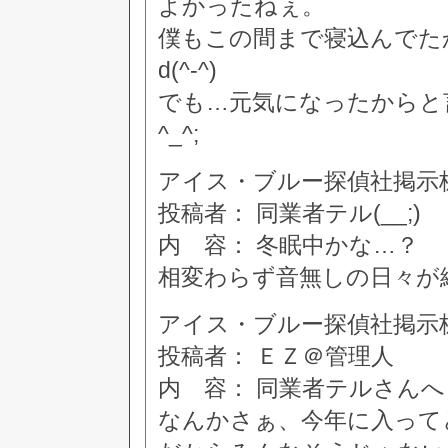
よかったねぇ。
僕もこの間まで寝込んでた
d(^-^)
でも…元気になったからと
^_^;
アイス・ブルー探偵社掲示板 [8
投稿者： 同業者テル(__;)
内 容： 冬眠中かな…？
相変わらず音無しの日々が続
アイス・ブルー探偵社掲示板 [9
投稿者： ＥＺ＠管理人
内 容： 同業者テルさんへ
なんかさぁ、今年に入って