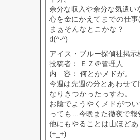
余分な収入や余分な気遣い
心を金にかえてまでの仕事
まぁそんなとこかな？
d(^-^)
アイス・ブルー探偵社掲示板 [8
投稿者： ＥＺ＠管理人
内 容： 何とかメドが。
今週は先週の分とあわせて
なりきつかったっすわ。
お陰でようやくメドがつい
っても…今晩また徹夜で報
他にもやることは山ほどあ
(+_+)