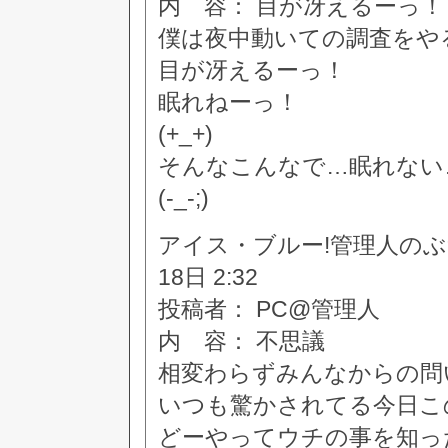
内 容： 目が冴えるーっ！
僕は夜中動いての調査をや
目が冴えるーっ！
眠れねーっ！
(+_+)
そんなこんなで…眠れない
(-_-;)
アイス・ブルー!管理人のぶつぶつ
18日 2:32
投稿者： PC@管理人
内 容： 不思議
相変わらずみんなからの問
いつも驚かされてる今日こ
どーやってウチの事を知っ