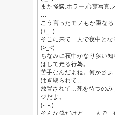
また怪談,ホラー,心霊写真,
…
こう言ったモノもが重なる
(+_+)
そこに来て一人で夜中とな
(>_<)
ちなみに夜中かなり狭い知
ばして走る行為。
苦手なんだよね。何かさぁ
はぎ取られて…
放置されて…死を待つのみ
ジだよ。
(-_-;)
そんな僕だけど…一人で…