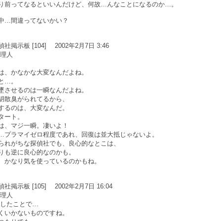
り前ってなるといいんだけど、何故…んなことになるのか…。
中…間違ってないかい？
示板 [104] 2002年2月7日 3:46
管理人
は、かなかな大変なんだよね。
と…。
墜させるのは一瞬なんだよね。
胡散臭がられてるから、
するのは、大変なんだ。
タート。
は、マジ一瞬。凄いよ！
…プラマイゼロ程度であれ、回復は並大抵じゃないよ。
られがちな探偵社でも、良心的なとこは、
りも逆に良心的なのかも。
、かなり気を使っているのかもね。
示板 [105] 2002年2月7日 16:04
管理人
としたことで…
くいかないものですね。