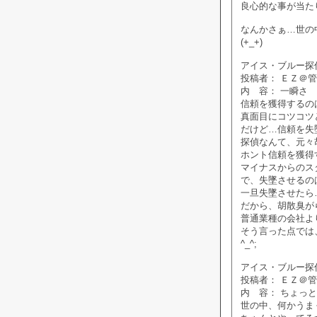
良心的な事が当た
なんかさぁ…世の
(+_+)
アイス・ブルー探偵社掲
投稿者： ＥＺ＠
内 容： 一瞬さ
信頼を獲得するの
真面目にコツコツ
だけど…信頼を失
探偵なんて、元々
ホント信頼を獲得
マイナスからのス
で、失墜させるの
一旦失墜させたら
だから、胡散臭が
普通業種の会社よ
そう言った点では
^_^;
アイス・ブルー探偵社掲
投稿者： ＥＺ＠
内 容： ちょっ
世の中、何かうま