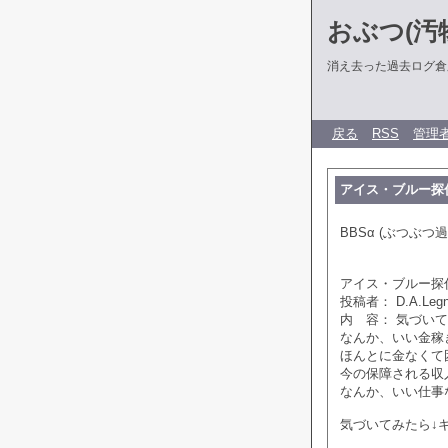
おぶつ(汚物
消え去った過去ログ倉
戻る
RSS
管理
アイス・ブルー探偵社掲
BBSα (ぶつぶつ過
アイス・ブルー探偵社掲
投稿者： D.A.Leg
内 容： 気づい
なんか、いい金稼
ほんとに金なくて
今の保障される収
なんか、いい仕事
気づいてみたら↓