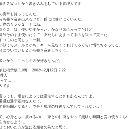
概ＥＺＷｅｂから書き込みをしている管理人です。
の携帯も持ってるんだ。
らも書き込み出来るけど…僕には使いにくいんだ。
い物のＮ５０２ｉｔはね。
５０２ｉは、使いやすかった。かなり気に入ってたけど、
番号そのまま使いたくて、友だちにあまってるのを譲って貰った。
ドコモのと同じソニー製。
が似ててメールとかも、キーを見なくても打てるくらい慣れちゃってる。
軽についついＥＺから書き込みしちゃう。
多いから、こっちの方が好きなんだ。
示板 [108] 2002年2月12日 2:22
管理人
よっては…
人です。
言っても、場合によっては宿泊するときもあるんですよ。
通通勤通学圏内なんだよ。
で長時間となると、ウチと現場の往復なんてしてられないよ！
。
て、心身ともに疲れるのに、家との往復をやって無駄な時間と労力使うくら
を出せるように
せておいた方が逆に依頼者の為だと思う。