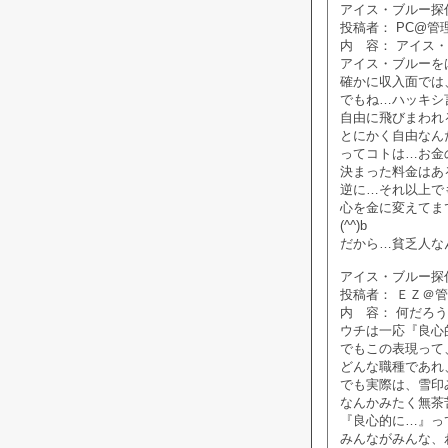
アイス・ブルー探偵社掲
投稿者： PC@管
内 容： アイス
アイス・ブルーを
確かに収入面では
でもね…ハッキシ
自由に飛びまわれ
とにかく自由なん
ってコトは…お金
決まった料金はあ
逆に…それ以上で
心を金に変えてま
(^^)b
だから…貧乏人なん
アイス・ブルー探偵社掲
投稿者： ＥＺ＠
内 容： 何だろ
ウチは一応『良心
でもこの表現って
どんな職種であれ
でも実際は、雪印
なんかみたく無茶
『良心的に…』っ
みんながみんな、