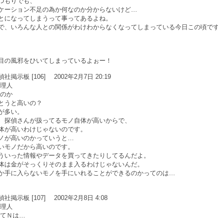
つもりでも、
ケーション不足の為か何なのか分からないけど…
とになってしまうって事ってあるよね。
で、いろんな人との関係がわけわからなくなってしまっている今日この頃で
目の風邪をひいてしまっているよぉー！
示板 [106] 2002年2月7日 20:19
管理人
いのか
とうと高いの？
が多い。
、探偵さんが扱ってるモノ自体が高いからで、
体が高いわけじゃないのです。
ノが高いのかっていうと…
いモノだから高いのです。
ういった情報やデータを買ってきたりしてるんだよ。
体は金がそっくりそのまま入るわけじゃないんだ。
か手に入らないモノを手にいれることができるのかってのは…
示板 [107] 2002年2月8日 4:08
管理人
ってＮは…