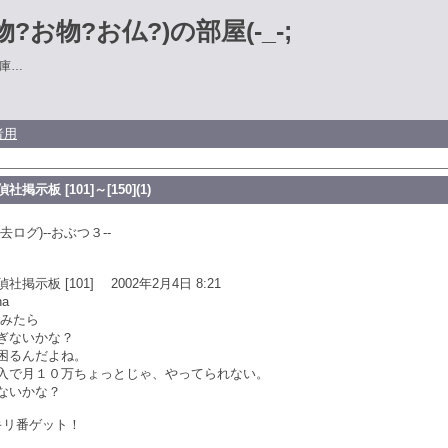
?お物?お仏?)の部屋(-_-;
庫…
者用
示板 [101]～[150](1)
去ログ)--おぶつ３--
示板 [101] 2002年2月4日 8:21
na
てみたら
ぎないかな？
困るんだよね。
入で月１０万ちょっとじゃ、やってられない。
ないかな？
キリ番ゲット！