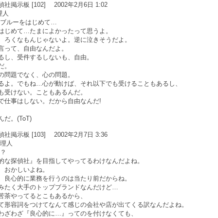
示板 [102] 2002年2月6日 1:02
理人
・ブルーをはじめて…
はじめて…たまによかったって思うよ。
、ろくなもんじゃないよ。逆に泣きそうだよ。
言って、自由なんだよ。
るし、受件するしないも、自由。
だ。
の問題でなく、心の問題。
るよ。でもね…心が動けば、それ以下でも受けることもあるし、
も受けない。こともあるんだ。
で仕事はしない。だから自由なんだ!
だ。(ToT)
示板 [103] 2002年2月7日 3:36
管理人
う？
的な探偵社』を目指してやってるわけなんだよね。
、おかしいよね。
、良心的に業務を行うのは当たり前だからね。
みたく大手のトップブランドなんだけど…
苦茶やってるとこもあるから、
て形容詞をつけてなんて感じの会社や店が出てくる訳なんだよね。
わざわざ『良心的に…』ってのを付けなくても、