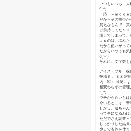
いつもいつも、大
^_^;
一応ｉ－ｍｏｄｅ
だからその携帯か
貧乏なもんで、貰
以前持ってたＳＯ
壊してしまって、
ａｕのは、壊れた
だから使いがって
だからいつでも気
d(^-^)
それに…文字数も
アイス・ブルー探偵社掲
投稿者： ＥＺ＠
内 容： 状況に
相変わらずの管理
^_^;
ウチから近いとは
今いるとこは、普
しかし、連ちゃん
って事になるわけ
ただでさえ調査っ
しっかりした結果
少しでも体を休ま