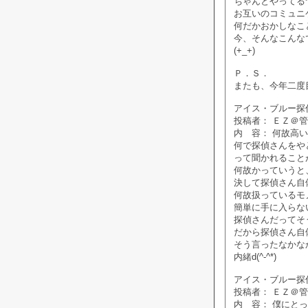
ちゃんとやってる
お互いのコミュニ
何だかおかしなこ
今、そんなこんな
(+_+)
Ｐ．Ｓ．
またも、今年二度
アイス・ブルー探偵社掲
投稿者： ＥＺ＠
内 容： 何故高
何で探偵さんをや
って聞かれること
何故かっていうと
決して探偵さん自
何故扱っているモ
簡単に手に入らな
探偵さんだってそ
だから探偵さん自
そう言ったなかな
内緒d(^-^*)
アイス・ブルー探偵社掲
投稿者： ＥＺ＠
内 容： 僕にと