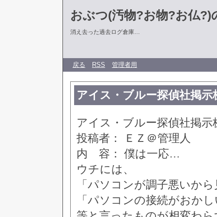
おぶつ(汚物?お物?お仏?)の部
消え去った過去ログ倉庫…
戻る
RSS
管理者用
アイス・ブルー探偵社掲示板 [30
アイス・ブルー探偵社掲示板 [34
投稿者： ＥＺ＠管理人
内 容： 僕は一応…
ウチには、
「パソコンが調子悪いから
「パソコンの接続がおかし
等と言ったものが相変わら