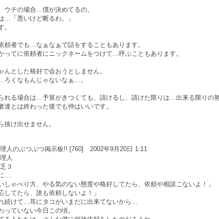
、ウチの場合…僕が決めてるの。
は…「悪いけど断るわ。」
す。
依頼者でも…なぁなぁで話をすることもあります。
かってに依頼者にニックネームをつけて…呼ぶこともあります。
ゃんとした格好で会おうとしません。
…ろくなもんじゃないなぁ…。
られる場合は…予算がきつくても、請けるし、請けた限りは…出来る限りの
者達とは終わった後でも仲はいいです。
ら抜け出せません。
のぶつぶつ掲示板!! [760] 2002年9月20日 1:11
管理人
貧乏３
に…
いしゃべり方、やる気のない態度や格好してたら、依頼や相談こないよ！」
応してたら、誰も依頼しないよ！」
れ続けて…耳にタコがいまだに出来てないから…
わっていない今日この頃。