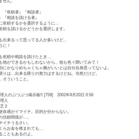
ません。
、『依頼者』『相談者』
』『相談を請ける者』
に依頼するかを選択するように…
依頼を請けるかどうかを選択します。
も出来るって思ってる人が多いけど…
うに！
も依頼や相談を請けたとき…
も他ができるかもしれないから、他も色々聞いてみて！
別にかなりめちゃくちゃ腕がいいとは自分自身思ってないよ。
限りは…出来る限りの努力はするけどね。当然だけど。
…そういうこと。
のぶつぶつ掲示板!! [759] 2002年9月20日 0:56
管理人
貧乏２
使命感がイマイチ。目的が分からない。
の信頼関係が…。
チイチうるさい。
くらお金を積まれても…
ることもあるのよ。