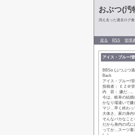
おぶつ(汚物
消え去った過去ログ倉
戻る
RSS
管理
アイス・ブルー!管理人
BBSα (ぶつぶつ過
Back
アイス・ブルー!管理人
投稿者： ＥＺ＠
内 容： 嫌だ…。
今は、岐阜の結婚
かなり場違いで嫌
マジ…早く終わっ
大体さ、家の身内
そんなバカなこと
だから身内の式に
ってか…スーツ着