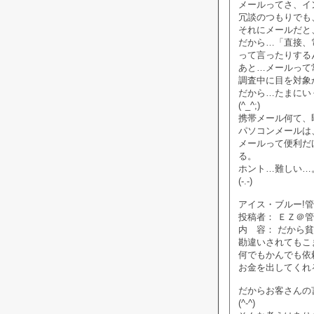
メールってさ、イ
冗談のつもりでも
それにメールだと
だから…「直接、
って言ったりする
あと…メールって
調査中に目を対象
だから…たまにい
(^_^;)
携帯メール何て、
パソコンメールは
メールって便利だ
る。
ホント…難しい…
(-.-)
アイス・ブルー!管理人
投稿者： ＥＺ＠
内 容： だから
勘違いされてもこ
何でもかんでも依
お金を出してくれ
だからお客さんの
(^-^)