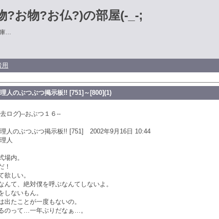
?お物?お仏?)の部屋(-_-;
庫…
者用
のぶつぶつ掲示板!! [751]～[800](1)
去ログ)--おぶつ１６--
のぶつぶつ掲示板!! [751] 2002年9月16日 10:44
管理人
式場内。
だ！
て欲しい。
なんて、絶対僕を呼ぶなんてしないよ。
をしないもん。
は出たことが一度もないの。
るのって…一年ぶりだなぁ…。