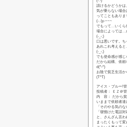
(-.-)
請けるかどうかは
気が乗らない場合
ってこともありま
(-.-)y-~~~
でもって…いくら
場合によっては…
(-_-;)
口は悪いです。ち
あれこれ考えると
(-_-;)
でも使命感が感じ
だから結構、依頼
d(^-^)
お陰で貧乏生活か
(T^T)
アイス・ブルー!管理人
投稿者： ＥＺ＠
内 容： だから
いままで依頼者達
「そのやる気のな
「寝惚けた電話対
と、さんざん言わ
まったくもって変