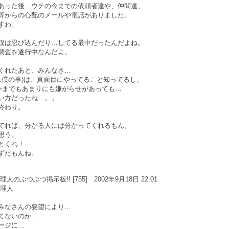
あった後…ウチの今までの依頼者達や、仲間達、
等からの心配のメールや電話がありました。
すわ。
僕は忍び込んだり…してる最中だったんだよね。
調査を遂行中なんだよ。
くれたあと、みんなさ…
君…僕の事)は、真面目にやってること知ってるし、
今までもあまりにも嫌がらせがあっても…
い方だったね…。」
終わり。
てれば、分かる人には分かってくれるもん。
思う。
とくれ！
ずだもんね。
のぶつぶつ掲示板!! [755] 2002年9月18日 22:01
管理人
みなさんの要望により…
てないのか…
ージに…