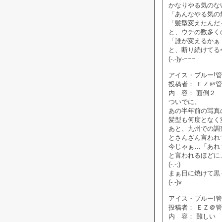
かなりやる気のな
「あんなやる気の
「髪型変えたんだ
と、ウチの数多く
「誰が変えるかぁ
と、断り続けてる
(-.-)y-~~~
アイス・ブルー!管理人
投稿者： ＥＺ＠
内 容： 面倒２
ついでに。
あの半年前の写真
髪型も何度となく
あと、九州での調
とさんざん言われ
今じゃぁ…「あれ
と言われるほどに
(-.-;)
まぁ日に焼けて黒
(-.-)v
アイス・ブルー!管理人
投稿者： ＥＺ＠
内 容： 難しい