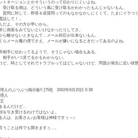
ントネーションとかそういうのって伝わりにくいよね。
、受け取る側は、どういう風に受け取るかわかったもんじゃないもん。
、質問に対して、即答＆逆質問ってのもなかなかしにくくて、たまにイラつ
電話して！」
んだよ。その方が早いから。
常に画面をみてないといけなかったりしてさ、
から離せないときなんて…メール対応が出来ないもん。
くらメール魔の僕でさえ、メールが嫌いになるときだってあるのよね。
即相手に伝わってるようで、そうじゃない場合もある。
、相手がいつ見てるかもわからない。
けど、時としてそれでトラブルってほどしゃないけど、問題が発生に近い状
。
のぶつぶつ掲示板!! [758] 2002年9月20日 0:38
管理人
貧乏
まるんだけど…
頼を引き受けるわけではないよ。
る人は、お客さん♪お客様は神様ですぅ～♪
言うことは何でも聞きますぅ…。