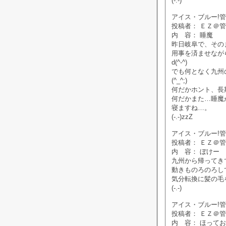
(-.-)
アイス・ブルー!管理人
投稿者： ＥＺ＠
内 容： 睡魔
昨日岐阜で、その
用事を済ませなが
d(^-^)
でも何となく九州
(^_^;)
何だかホント、長
何だかまた…睡魔
寝ますね…。
(-.-)zzZ
アイス・ブルー!管理人
投稿者： ＥＺ＠
内 容： ぼけー
九州から帰ってき
動きものろのろし
気分転換に髪の毛
(-.-)
アイス・ブルー!管理人
投稿者： ＥＺ＠
内 容： ほって