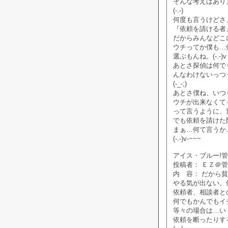
そんな考えはあり
(-.-)
何度も言うけどさ
『依頼を請ける者
だからみんなどこ
ウチってか僕も…
選ぶもんね。(-.-)v
あとさ探偵は何で
んなわけないっつ
(-_-;)
あとさ僕ね、いつ
ウチが出来なくて
って言うように、
でも依頼を請けた
まぁ…何て言うか
(-.-)v-~~~
アイス・ブルー!管理人
投稿者： ＥＺ＠
内 容： だから
やる気が出ない。
依頼者、相談者と
何でもかんでもイ
等々の場合は…い
依頼を断ったりす