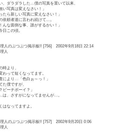
い、ダラダラした…僕の写真を置いて以来、
無い写真は変えなさい！」
ったら新しい写真に変えなさい！」
の依頼者達に言われ続けて…。
！んな面倒な事、誰がするかい！」
今日この頃。
のぶつぶつ掲示板!! [756] 2002年9月18日 22:14
管理人
の時より、
変わって短くなってます。
査により…「色白ぉ～っ！」
てた僕ですが、
？ビーチボーイ？」
…は、さすがになってませんが…。
くはなってますよ。
のぶつぶつ掲示板!! [757] 2002年9月20日 0:06
管理人