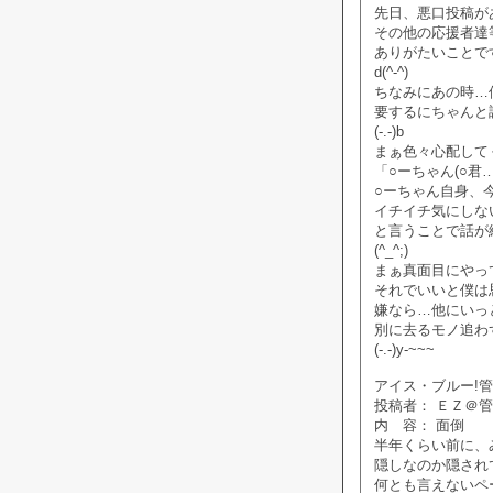
先日、悪口投稿が
その他の応援者達
ありがたいことで
d(^-^)
ちなみにあの時…
要するにちゃんと
(-.-)b
まぁ色々心配して
「○ーちゃん(○
○ーちゃん自身、
イチイチ気にしな
と言うことで話が
(^_^;)
まぁ真面目にやっ
それでいいと僕は
嫌なら…他にいっ
別に去るモノ追わ
(-.-)y-~~~
アイス・ブルー!管理人
投稿者： ＥＺ＠
内 容： 面倒
半年くらい前に、
隠しなのか隠され
何とも言えないペ