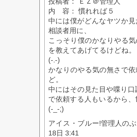
投稿者： ＥＺ＠管理人
内 容： 慣れれば５
中には僕がどんなヤツか見
相談者用に、
こっそり僕のかなりやる気
を教えてあげてるけどね。
(-.-)
かなりのやる気の無さで依
ど。
中にはその見た目や喋り口
で依頼する人もいるから、
(-_-;)
アイス・ブルー!管理人のぶつぶつ
18日 3:41