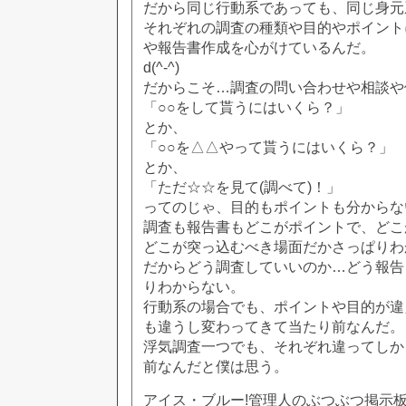
だから同じ行動系であっても、同じ身元
それぞれの調査の種類や目的やポイント
や報告書作成を心がけているんだ。
d(^-^)
だからこそ…調査の問い合わせや相談や
「○○をして貰うにはいくら？」
とか、
「○○を△△やって貰うにはいくら？」
とか、
「ただ☆☆を見て(調べて)！」
ってのじゃ、目的もポイントも分からな
調査も報告書もどこがポイントで、どこ
どこが突っ込むべき場面だかさっぱりわ
だからどう調査していいのか…どう報告
りわからない。
行動系の場合でも、ポイントや目的が違
も違うし変わってきて当たり前なんだ。
浮気調査一つでも、それぞれ違ってしか
前なんだと僕は思う。
アイス・ブルー!管理人のぶつぶつ掲示板!! [