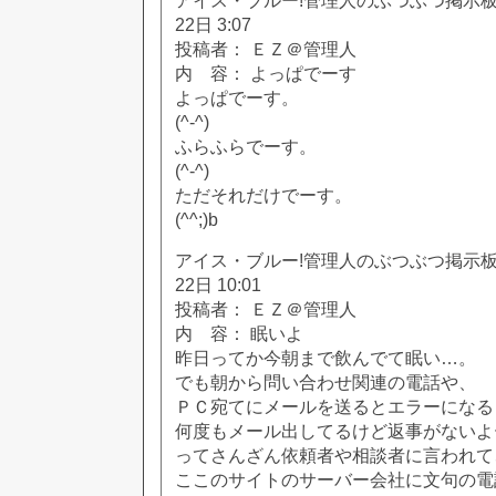
アイス・ブルー!管理人のぶつぶつ掲示板!! [
22日 3:07
投稿者： ＥＺ＠管理人
内 容： よっぱでーす
よっぱでーす。
(^-^)
ふらふらでーす。
(^-^)
ただそれだけでーす。
(^^;)b
アイス・ブルー!管理人のぶつぶつ掲示板!! [
22日 10:01
投稿者： ＥＺ＠管理人
内 容： 眠いよ
昨日ってか今朝まで飲んでて眠い…。
でも朝から問い合わせ関連の電話や、
ＰＣ宛てにメールを送るとエラーになる
何度もメール出してるけど返事がないよ
ってさんざん依頼者や相談者に言われて
ここのサイトのサーバー会社に文句の電