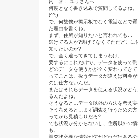
内 容： ユリさんへ
何度となく書き込みで質問してるよね。
(^^;)
で、何故僕が掲示板でなく電話などで質
た理由を書くね。
まず、住所が知りたいと言われても…
逃げてる人か?逃げてなくてただどこに
知りたいのか?
で、全く違ってきてしまうわけ。
要するにこれだけで、データを使って割
どのデータを使うかが全く変わってきて
ってことは、扱うデータが違えば料金が
のは仕方ないんだ。
またはそれらデータを使える状況かどう
るんだよね。
そうなると…データ以外の方法を考え実
そう考えると…まず調査を行うための方
ってから見積もりだろ?
でも状況が分からないし、住所以外の情
も、
調査状必要な情報が何がどれだけあるの