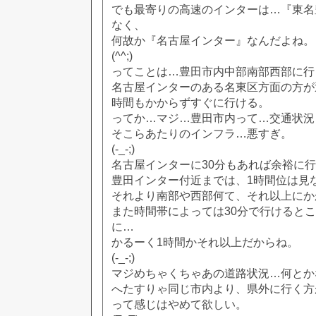
でも最寄りの高速のインターは…『東名
なく、
何故か『名古屋インター』なんだよね。
(^^;)
ってことは…豊田市内中部南部西部に行
名古屋インターのある名東区方面の方が
時間もかからずすぐに行ける。
ってか…マジ…豊田市内って…交通状況
そこらあたりのインフラ…悪すぎ。
(-_-;)
名古屋インターに30分もあれば余裕に
豊田インター付近までは、1時間位は見
それより南部や西部何て、それ以上にか
また時間帯によっては30分で行けると
に…
かるーく1時間かそれ以上だからね。
(-_-;)
マジめちゃくちゃあの道路状況…何とか
へたすりゃ同じ市内より、県外に行く方
って感じはやめて欲しい。