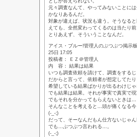
としか答えられない。
元々調査なんて、やってみないことには
かなりあるんだ。
対象が違えば、状況も違う。そうなると
えても、全然変わってくるのは当たり前
とりあえず、そういうことなんだ。
アイス・ブルー!管理人のぶつぶつ掲示板!! [
25日 17:05
投稿者： ＥＺ＠管理人
内 容： 結果は結果
いつも調査依頼を請けて、調査をするじ
だからと言って、依頼者が想定してたり
希望している結果ばかりが出るわけじゃ
でも結果は結果。それが事実で真実で現
でもそれを分かってもらえないときは…
そんなことを考えると…頭が痛くなる今
(-_-;)
だって、そーなんだもん仕方ないじゃん
でも…ぶつぶつ言われる…。
(-_-;)