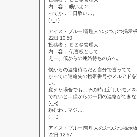
内 容： 眠いよ２
ってか…二日酔い…。
(+_+)
アイス・ブルー!管理人のぶつぶつ掲示板!! [
22日 10:50
投稿者： ＥＺ＠管理人
内 容： 伝言板として
えー、僕からの連絡待ちの方へ。
僕からの連絡待ちだと自分で言ってて…
かってに連絡先の携帯番号やメルアドを
い。
変えた場合でも…その時は新しいモノを
でないと…僕からの一切の連絡ができな
(-_-;)
頼むわ…マジ…。
(-_-;)
アイス・ブルー!管理人のぶつぶつ掲示板!! [
22日 12:57