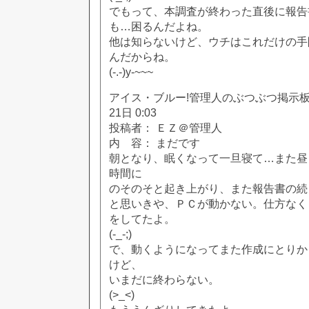
でもって、本調査が終わった直後に報告
も…困るんだよね。
他は知らないけど、ウチはこれだけの手
んだからね。
(-.-)y-~~~
アイス・ブルー!管理人のぶつぶつ掲示板!! [
21日 0:03
投稿者： ＥＺ＠管理人
内 容： まだです
朝となり、眠くなって一旦寝て…また昼
時間に
のそのそと起き上がり、また報告書の続
と思いきや、ＰＣが動かない。仕方なく
をしてたよ。
(-_-;)
で、動くようになってまた作成にとりか
けど、
いまだに終わらない。
(>_<)