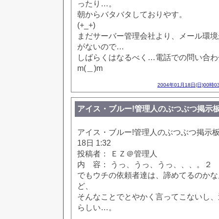
ったり…。
朝からバタバタしておりやす。
(+_+)
まだサーバー管理会社より、メール環境
がないので…
しばらくはなるべく…電話での問い合わ
m(＿)m
2004年01月18日(日)00時0
アイス・ブルー!管理人のぶつぶつ掲示板!! [85
アイス・ブルー!管理人のぶつぶつ掲示板!! [
18日 1:32
投稿者： ＥＺ＠管理人
内 容： うっ、うっ、うっ、、、。２
でもウチの依頼者達は、諦めてるのかな
ど、
そんなことでとやかく言ってこないし、
らしい…。