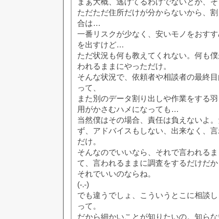
まぁ大概、逃げてるわけでないとか、そ
ただただ住所だけが分からないから、割
合は…
一番リスクが少なく、安いモノをおすす
を出すけど…
ただ状況も何も教えてくれない。何も僕
われるままにやっただけ。
そんな状況で、依頼者や相談者の最終目
って、
また別のデータ割り出しや作業をする羽
用がかさむハメになっても…
当然僕はその場合、責任は負えないよ。
ず、アドバイスもしない、出来なく、言
だけ。
そんなのでいいなら、それで言われるま
て、言われるままに調査をするだけだか
それでいいのならね。
(-.-)
でも違うでしょ、こういうとこに相談し
って。
だから細かいことが知りたいの。知らな