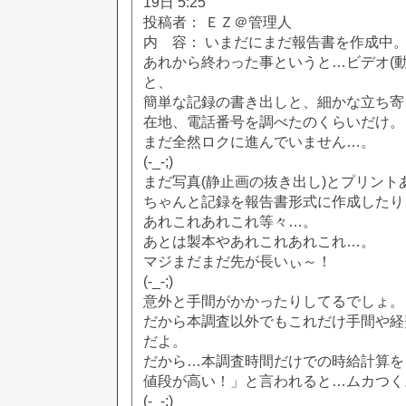
19日 5:25
投稿者： ＥＺ＠管理人
内 容： いまだにまだ報告書を作成中
あれから終わった事というと…ビデオ(動
と、
簡単な記録の書き出しと、細かな立ち寄
在地、電話番号を調べたのくらいだけ。
まだ全然ロクに進んでいません…。
(-_-;)
まだ写真(静止画の抜き出し)とプリント
ちゃんと記録を報告書形式に作成したり
あれこれあれこれ等々…。
あとは製本やあれこれあれこれ…。
マジまだまだ先が長いぃ～！
(-_-;)
意外と手間がかかったりしてるでしょ。
だから本調査以外でもこれだけ手間や経
だよ。
だから…本調査時間だけでの時給計算を
値段が高い！」と言われると…ムカつく
(-_-;)