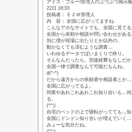
アイス・ブルー!管理人のぶつぶつ掲示板!! [
22日 18:33
投稿者： ＥＺ＠管理人
内 容： 全国に広がってますね
こんなアホなサイトでも、全国に見てる
全国から依頼や相談や問い合わせがある
別に僕が現場に出たりとか以外の、
動かなくても済むような調査…
いわゆるデータでぼいまくりで終り。
そんなんだったら、別途経費もなしだか
全国一律で調査なんて可能だもんね。
d(^-^)
だから遠方からの依頼者や相談者とか…
全国に広がってるよ。
同業やあれこれあれこれ知り合いも…何
る。
(^^;)
自宅のベッドの上で寝転がってても…知
全国にドンドン知り合いが増えていく…
みょーな気分だね。
(^^;)