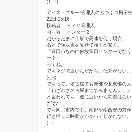
(T_T)
アイス・ブルー!管理人のぶつぶつ掲示板!! [
22日 15:16
投稿者： ＥＺ＠管理人
内 容： インター２
だからたまに仕事で高速を使う場合、
あとで領収書を見せて相手が驚く。
「豊田市なのに何故豊田インターでなく
ー？」
ってね。
でもマジで近いんだから、仕方がない…
(-_-;)
でもって、名古屋でも東部や北東部の人
「わざわざ名古屋まですみません…。」
と言われても、逆に近いから問題はない
(^^;)v
でも同じ市内でも、南部や南西部の方が
行き帰りに時間がかかってしかたない。
(-.-)