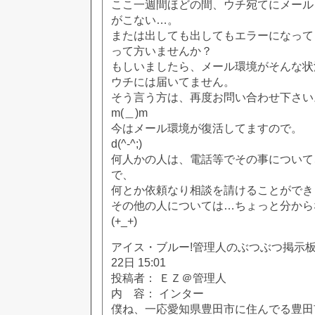
ここ一週間ほどの間、ウチ宛てにメール
がこない…。
または出しても出してもエラーになって
って方いませんか？
もしいましたら、メール環境がそんな状
ウチには届いてません。
そう言う方は、再度お問い合わせ下さい
m(＿)m
今はメール環境が復活してますので。
d(^-^;)
何人かの人は、電話等でその事について
で、
何とか依頼なり相談を請けることができ
その他の人については…ちょっと分から
(+_+)
アイス・ブルー!管理人のぶつぶつ掲示板!! [
22日 15:01
投稿者： ＥＺ＠管理人
内 容： インター
僕ね、一応愛知県豊田市に住んでる豊田