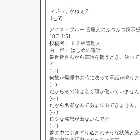
マジっすかねぇ？
f(-_-?)
アイス・ブルー!管理人のぶつぶつ掲示板!! [
18日 1:51
投稿者： ＥＺ＠管理人
内 容： はじめの電話
最近皆さんから電話を貰うとき、決って
す。
(-.-;)
何故か爆睡中の時に決って電話が鳴りま
(-.-)
だからその時は全く頭が働いていません
(-.-;)
だから名案なんてあまり出てきません。
(-.-;)
ロクな発想が出ないんです。
(-.-;)
夢の中に引きずり込まれそうな状態と必
夢の中で会話中かどっちかです。