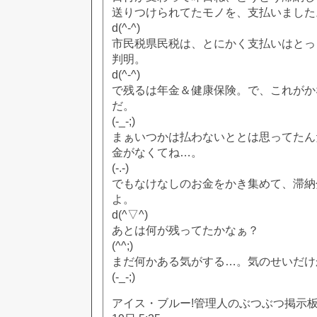
送りつけられてたモノを、支払いました
d(^-^)
市民税県民税は、とにかく支払いはとっ
判明。
d(^-^)
で残るは年金＆健康保険。で、これがか
だ。
(-_-;)
まぁいつかは払わないととは思ってたん
金がなくてね…。
(-.-)
でもなけなしのお金をかき集めて、滞納
よ。
d(^▽^)
あとは何が残ってたかなぁ？
(^^;)
まだ何かある気がする…。気のせいだけ
(-_-;)
アイス・ブルー!管理人のぶつぶつ掲示板!! [