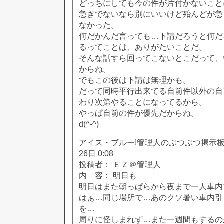
どっちにしても今の件が片付かないこと
急ぎでないなら別にいいけど殆んどが急
なかった。
何だかんだ言っても…下請だろうと何だ
るってことは、ありがたいことだ。
そんな話すら回ってこないとこだって、
からね。
でもこの後は下請は無理かも。
だって同時平行出来てる自前件以外の自
わり次第やることになってるから。
やっぱ自前の件が優先だからね。
d(^-^)
アイス・ブルー!管理人のぶつぶつ掲示板!! [
26日 0:08
投稿者： ＥＺ＠管理人
内 容： 明日も
明日はまた朝っぱらから夜まで一人車内
はぁ…同じ場所で…あのクソ暑い車内引
を…
周りに怪しまれず…また一週間もするの