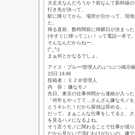
大丈夫なんだろうか？前なんて新幹線の
行き先が決って、
駅に降りてから、場所が分かって、現地
た。
帰る直前、数時間前に帰郷日が決まった
(今すぐに帰ってこい！って電話一本で。
そんなんだからねー。
(^_^;)
まぁ何とかなるでしょ。
アイス・ブルー!管理人のぶつぶつ掲示板!! [
15日 14:46
投稿者： ＥＺ＠管理人
内 容： 嫌なモノ
先日、東京の仕事仲間から連絡が入った
「何年もやってて…さんざん嫌なモノを
とうキレた！だから探偵は辞める。」
だって。まぁこんな仕事をしてると、さ
を見るハメになるよね。
そう言うモノに関わることで仕事が成り
だから見ないで済むわけがないの。嫌で