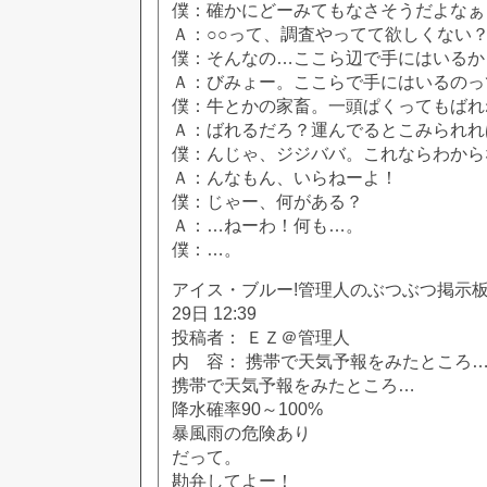
僕：確かにどーみてもなさそうだよなぁ
Ａ：○○って、調査やってて欲しくない
僕：そんなの…ここら辺で手にはいるか
Ａ：びみょー。ここらで手にはいるのっ
僕：牛とかの家畜。一頭ぱくってもばれ
Ａ：ばれるだろ？運んでるとこみられれ
僕：んじゃ、ジジババ。これならわから
Ａ：んなもん、いらねーよ！
僕：じゃー、何がある？
Ａ：…ねーわ！何も…。
僕：…。
アイス・ブルー!管理人のぶつぶつ掲示板!! [
29日 12:39
投稿者： ＥＺ＠管理人
内 容： 携帯で天気予報をみたところ
携帯で天気予報をみたところ…
降水確率90～100%
暴風雨の危険あり
だって。
勘弁してよー！