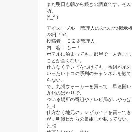
また明日も朝から続きの調査です。そん
頃。
(^_^;)
アイス・ブルー!管理人のぶつぶつ掲示板!! [
23日 7:54
投稿者： ＥＺ＠管理人
内 容： もー！
ホテルに泊まっても、部屋で一人過ごし
ことが全くない。
仕方なくテレビをつけても、番組が系列
いったいドコの系列のチャンネルを観て
らない。
で、九州ウォーカーを買って、早速開い
九州のばかりで、
今いる場所の番組やテレビ局が…やっぱ
(-_-)
仕方なく地元のテレビガイドを買ってき
が…明後日からの番組しか載ってない。
(-_-;)
仕方ないから…寝た。