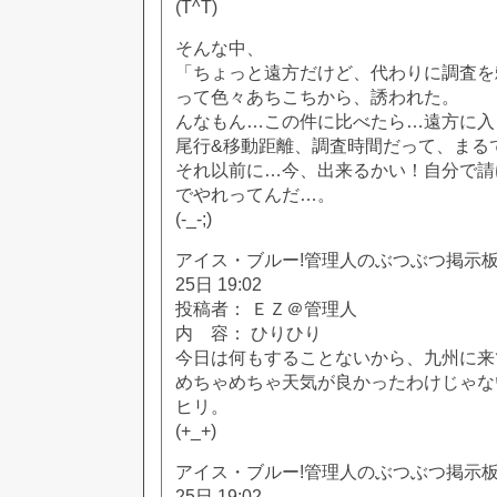
(T^T)
そんな中、
「ちょっと遠方だけど、代わりに調査を
って色々あちこちから、誘われた。
んなもん…この件に比べたら…遠方に入
尾行&移動距離、調査時間だって、まる
それ以前に…今、出来るかい！自分で請
でやれってんだ…。
(-_-;)
アイス・ブルー!管理人のぶつぶつ掲示板!! [
25日 19:02
投稿者： ＥＺ＠管理人
内 容： ひりひり
今日は何もすることないから、九州に来
めちゃめちゃ天気が良かったわけじゃな
ヒリ。
(+_+)
アイス・ブルー!管理人のぶつぶつ掲示板!! [
25日 19:02