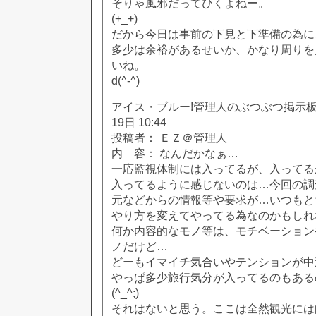
そりゃ風邪だってひくよねー。
(+_+)
だから今日は事前の下見と下準備の為に
多少は余裕があるせいか、かなり周りを
いね。
d(^-^)
アイス・ブルー!管理人のぶつぶつ掲示板!! [
19日 10:44
投稿者： ＥＺ＠管理人
内 容： なんだかなぁ…
一応監視体制には入ってるが、入ってる
入ってるように感じないのは…今回の調
元などからの情報等や要求が…いつもと
やり方を変えてやってる為なのかもしれ
何か内容的なモノ等は、モチベーション
ノだけど…
どーもイマイチ気合いやテンションが中
やっぱ多少旅行気分が入ってるのもある
(^_^;)
それはないと思う。ここは全然観光には