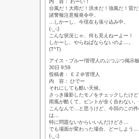
内 容： わーい！
台風だ！大雨だ！洪水だ！強風だ！雷だ
諸警報注意報発令中。
…しかーし、今現在も張り込み中。
(-_-;)
こんな状況じゃ、何も見えねーよー！
しかーし、やらねばならないのよ…。
(T^T)
アイス・ブルー!管理人のぶつぶつ掲示板!! [
30日 9:59
投稿者： ＥＺ＠管理人
内 容： ひでー
それにしても酷い天候。
さっき撮影したモノをチェックしたけど
雨風が酷くて、ピントが全く合わない。
こんなんで…と思うけど、今回のこの件
は…
特に問題ないからいいんだけどさ…
でも場面が変わった場合、どーしよう…
(-_-;)