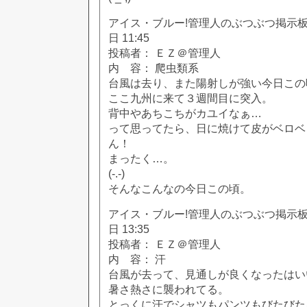
アイス・ブルー!管理人のぶつぶつ掲示板!! [
日 11:45
投稿者： ＥＺ＠管理人
内 容： 爬虫類系
台風は去り、また陽射しが強い今日この
ここ九州に来て３週間目に突入。
背中やあちこちがカユイなぁ…
って思ってたら、日に焼けて皮がベロベ
ん！
まったく…。
(-.-)
そんなこんなの今日この頃。
アイス・ブルー!管理人のぶつぶつ掲示板!! [
日 13:35
投稿者： ＥＺ＠管理人
内 容： 汗
台風が去って、見通しが良くなったはい
暑さ熱さに襲われてる。
とっくに汗でシャツもパンツもびたびた