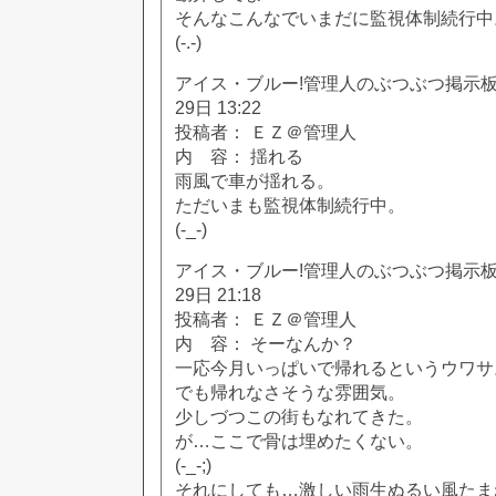
そんなこんなでいまだに監視体制続行中
(-.-)
アイス・ブルー!管理人のぶつぶつ掲示板!! [
29日 13:22
投稿者： ＥＺ＠管理人
内 容： 揺れる
雨風で車が揺れる。
ただいまも監視体制続行中。
(-_-)
アイス・ブルー!管理人のぶつぶつ掲示板!! [
29日 21:18
投稿者： ＥＺ＠管理人
内 容： そーなんか？
一応今月いっぱいで帰れるというウワサ
でも帰れなさそうな雰囲気。
少しづつこの街もなれてきた。
が…ここで骨は埋めたくない。
(-_-;)
それにしても…激しい雨生ぬるい風たま