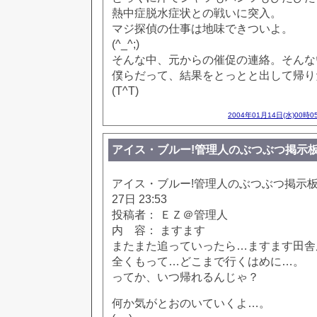
熱中症脱水症状との戦いに突入。
マジ探偵の仕事は地味できついよ。
(^_^;)
そんな中、元からの催促の連絡。そんな
僕らだって、結果をとっとと出して帰り
(T^T)
2004年01月14日(水)00時0
アイス・ブルー!管理人のぶつぶつ掲示板!! [65
アイス・ブルー!管理人のぶつぶつ掲示板!! [
27日 23:53
投稿者： ＥＺ＠管理人
内 容： ますます
またまた追っていったら…ますます田舎
全くもって…どこまで行くはめに…。
ってか、いつ帰れるんじゃ？
何か気がとおのいていくよ…。