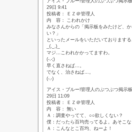
アイス・ブルー!管理人のぶつぶつ掲示板!! [
29日 9:41
投稿者： ＥＺ＠管理人
内 容： こわれかけ
みなさんからの「掲示板をみたけど、か
い？」
といったメールをいただいておりまする
_(._.)_
マジ…こわれかかってますわ。
(-.-;)
早く直さねば…。
でなく、治さねば…。
(-.-)
アイス・ブルー!管理人のぶつぶつ掲示板!! [
29日 11:09
投稿者： ＥＺ＠管理人
内 容： 無い
Ａ：調査やってて、○○欲しくない？
僕：だったら百均売ってるよ。あそこな
Ａ：こんなとこ百均、ねーよ！