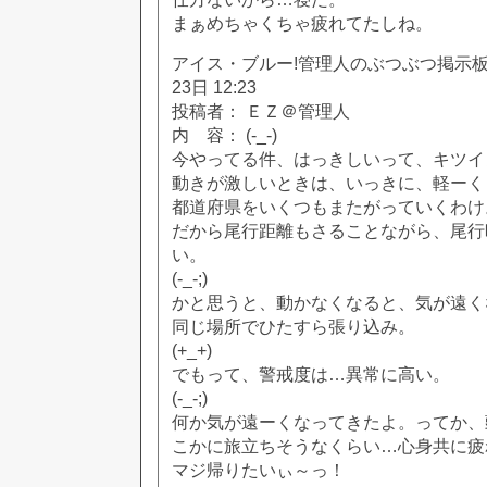
まぁめちゃくちゃ疲れてたしね。
アイス・ブルー!管理人のぶつぶつ掲示板!! [
23日 12:23
投稿者： ＥＺ＠管理人
内 容： (-_-)
今やってる件、はっきしいって、キツイ
動きが激しいときは、いっきに、軽ーく
都道府県をいくつもまたがっていくわけ
だから尾行距離もさることながら、尾行
い。
(-_-;)
かと思うと、動かなくなると、気が遠く
同じ場所でひたすら張り込み。
(+_+)
でもって、警戒度は…異常に高い。
(-_-;)
何か気が遠ーくなってきたよ。ってか、
こかに旅立ちそうなくらい…心身共に疲
マジ帰りたいぃ～っ！