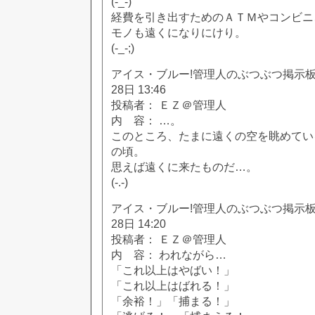
(-_-)
経費を引き出すためのＡＴＭやコンビニ
モノも遠くになりにけり。
(-_-;)
アイス・ブルー!管理人のぶつぶつ掲示板!! [
28日 13:46
投稿者： ＥＺ＠管理人
内 容： …。
このところ、たまに遠くの空を眺めてい
の頃。
思えば遠くに来たものだ…。
(-.-)
アイス・ブルー!管理人のぶつぶつ掲示板!! [
28日 14:20
投稿者： ＥＺ＠管理人
内 容： われながら…
「これ以上はやばい！」
「これ以上はばれる！」
「余裕！」「捕まる！」