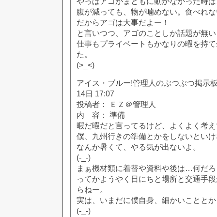
やっぱアゴがまともに動かなかった時は
腹が減っても、物が噛めない。食べれな
だからアゴは大事だよー！
と言いつつ、アゴのことしか話題が無い
仕事もプライベートもかなりの暇を持て
た。
(>_<)
アイス・ブルー!管理人のぶつぶつ掲示板!! [
14日 17:07
投稿者： ＥＺ＠管理人
内 容： 準備
暇だ暇だと言ってるけど、よくよく考え
僕、九州行きの準備とかをしないといけ
なんか暑くて、やる気が出ないよ。
(-_-)
まぁ機材類に着替や資料や後は…何だろ
ってかようやく日にちと場所と交通手段
らねー。
実は、いまだに僕自身、細かいこととか
(-_-)