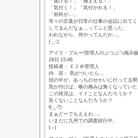
「逃げる！」「捕まえる！」
「気付く！」「気付かれる！」
「前科が…」
等々の言葉が日常の仕事の会話に出てく
してるんだなぁ…ってふと思った。
われながら、何やってんだか…。
(-_-;)
アイス・ブルー!管理人のぶつぶつ掲示板!! [
28日 15:46
投稿者： ＥＺ＠管理人
内 容： 気がついたら…
頭の中が、あっちのせかいに行ってる間
気が付けば、喉の痛みは無くなっていた
この状況は、イイことなんだろうか？
良くないことなんだろうか？
f(-_-?)
まぁどーでもええわ…。
いまだに九州での調査続行中。
(-.-)