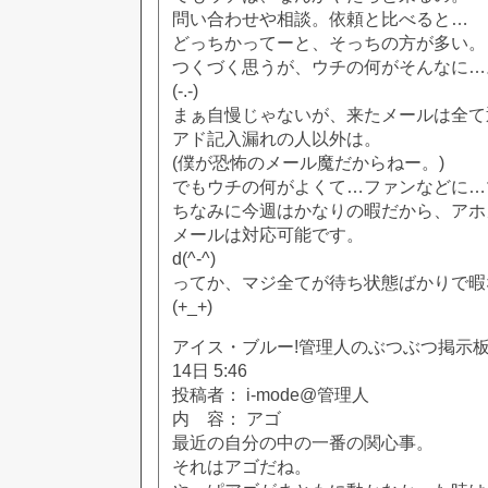
問い合わせや相談。依頼と比べると…
どっちかってーと、そっちの方が多い。
つくづく思うが、ウチの何がそんなに…
(-.-)
まぁ自慢じゃないが、来たメールは全て
アド記入漏れの人以外は。
(僕が恐怖のメール魔だからねー。)
でもウチの何がよくて…ファンなどに…
ちなみに今週はかなりの暇だから、アホ
メールは対応可能です。
d(^-^)
ってか、マジ全てが待ち状態ばかりで暇
(+_+)
アイス・ブルー!管理人のぶつぶつ掲示板!! [
14日 5:46
投稿者： i-mode@管理人
内 容： アゴ
最近の自分の中の一番の関心事。
それはアゴだね。