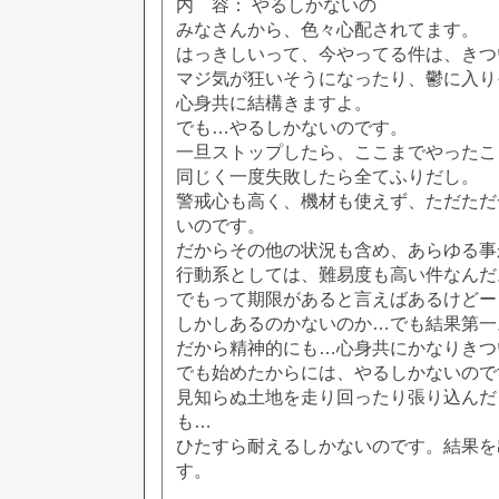
内 容： やるしかないの
みなさんから、色々心配されてます。
はっきしいって、今やってる件は、きつ
マジ気が狂いそうになったり、鬱に入り
心身共に結構きますよ。
でも…やるしかないのです。
一旦ストップしたら、ここまでやったこ
同じく一度失敗したら全てふりだし。
警戒心も高く、機材も使えず、ただただ
いのです。
だからその他の状況も含め、あらゆる事
行動系としては、難易度も高い件なんだ
でもって期限があると言えばあるけどー
しかしあるのかないのか…でも結果第一
だから精神的にも…心身共にかなりきつ
でも始めたからには、やるしかないので
見知らぬ土地を走り回ったり張り込んだ
も…
ひたすら耐えるしかないのです。結果を
す。