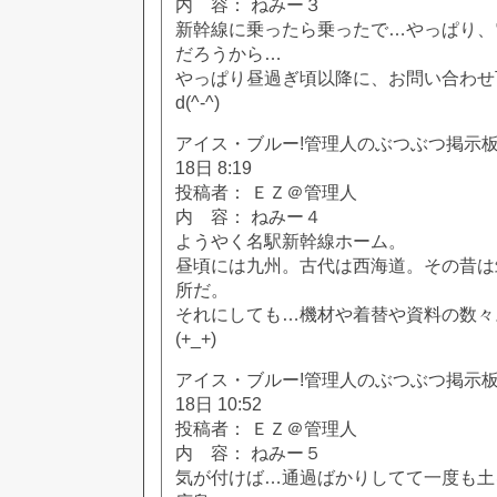
内 容： ねみー３
新幹線に乗ったら乗ったで…やっぱり、
だろうから…
やっぱり昼過ぎ頃以降に、お問い合わせ
d(^-^)
アイス・ブルー!管理人のぶつぶつ掲示板!! [
18日 8:19
投稿者： ＥＺ＠管理人
内 容： ねみー４
ようやく名駅新幹線ホーム。
昼頃には九州。古代は西海道。その昔は
所だ。
それにしても…機材や着替や資料の数々
(+_+)
アイス・ブルー!管理人のぶつぶつ掲示板!! [
18日 10:52
投稿者： ＥＺ＠管理人
内 容： ねみー５
気が付けば…通過ばかりしてて一度も土