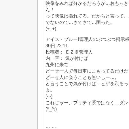
映像をみれば分かるだろうが…おもっき
ん！
って映像は撮れてる。だからと言って、
でないので…さてさて…困った。
(+_+)
アイス・ブルー!管理人のぶつぶつ掲示板!! [
30日 22:11
投稿者： ＥＺ＠管理人
内 容： 気が付けば
九州に来て…
どーせ一人で毎日車にこもってるだけだ
どーせ人に会うことも無いしー…。
と言うことで気が付けば…ヒゲを剃るっ
よ。
(-.-)
これじゃー、プリティ系ではなく…ダン
(^_^;)
……。