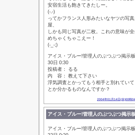
安宿生活も飽きてきたしー。
(-.-)
ってかフランス人形みたいなヤツの写真
屋、
しかも同じ写真が二枚。これの意味が全
めちゃくちゃこえー！
(-_-;)
アイス・ブルー!管理人のぶつぶつ掲示板!! [
30日 0:30
投稿者： るる
内 容： 教えて下さい
浮気調査とかってもう相手と別れていて
とか分かるものなんですか？
2004年01月14日(水)00時0
アイス・ブルー!管理人のぶつぶつ掲示板!! [65
アイス・ブルー!管理人のぶつぶつ掲示板!! [