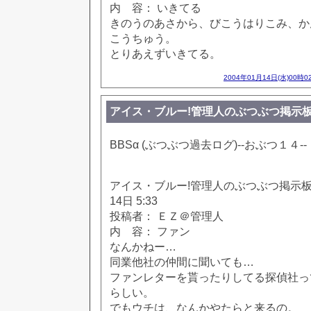
内 容： いきてる
きのうのあさから、びこうはりこみ、か
こうちゅう。
とりあえずいきてる。
2004年01月14日(水)00時0
アイス・ブルー!管理人のぶつぶつ掲示板!! [65
BBSα (ぶつぶつ過去ログ)--おぶつ１４--
アイス・ブルー!管理人のぶつぶつ掲示板!! [
14日 5:33
投稿者： ＥＺ＠管理人
内 容： ファン
なんかねー…
同業他社の仲間に聞いても…
ファンレターを貰ったりしてる探偵社っ
らしい。
でもウチは、なんかやたらと来るの。