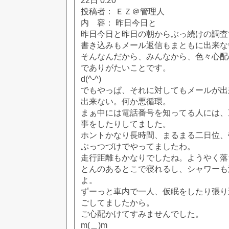
22日 0:20
投稿者： ＥＺ＠管理人
内 容： 昨日今日と
昨日今日と昨日の朝からぶっ続けの調査
書き込みもメール返信もまともに出来な
そんなんだから、みんなから、色々心配
でありがたいことです。
d(^-^)
でもやっぱ、それに対してもメールが出
出来ない。何か悪循環。
まぁ中には電話番号を知ってる人には、
事をしたりしてました。
ホントかなり長時間、まるまる二日位、
ぶっつづけでやってましたわ。
走行距離もかなりでしたね。ようやく落
とんのあるとこで寝れるし、シャワーも
よ。
ずーっと車内で一人、仮眠をしたり張り
ごしてましたから。
ご心配かけてすみませんでした。
m(＿)m