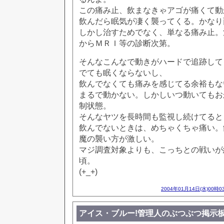
この痛み止、飲まなきゃアゴが痛くて動
飲んだら眠気が凄く襲ってくる。かなり
しかし治すためでなく、単なる痛み止。
からＭＲＩ等の診断次第。
そんなこんなで動きがハードで追跡して
でても眠くならないし、
飲んでなくても痛みを感じてる余裕もな
まるで動かない。しかしいつ動いてもお
制状態。
そんなヤツを長時間も監視し続けてると
飲んでないときは、めちゃくちゃ痛い。
魔の襲い方が激しい。
マジ調査対象よりも、こっちとの戦いが
頃。
(+_+)
2004年01月14日(水)00時0
アイス・ブルー!管理人のぶつぶつ掲示板!! [65