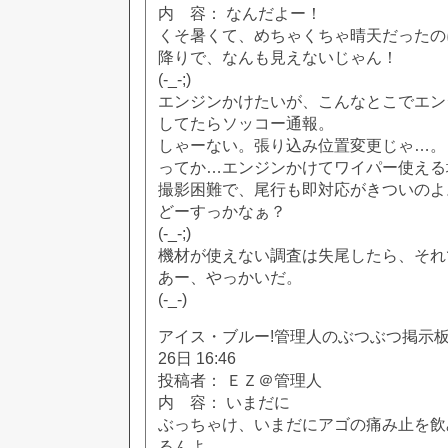
内 容： なんだよー！
くそ暑くて、めちゃくちゃ晴天だったの
降りで、なんも見えないじゃん！
(-_-;)
エンジンかけたいが、こんなとこでエン
してたらソッコー通報。
しゃーない。張り込み位置変更じゃ…。
ってか…エンジンかけてワイパー使える
撮影困難で、尾行も即対応がきついのよ
どーすっかなぁ？
(-_-;)
機材が使えない調査は失尾したら、それ
あー、やっかいだ。
(-_-)
アイス・ブルー!管理人のぶつぶつ掲示板!! [
26日 16:46
投稿者： ＥＺ＠管理人
内 容： いまだに
ぶっちゃけ、いまだにアゴの痛み止を飲
るんよ。