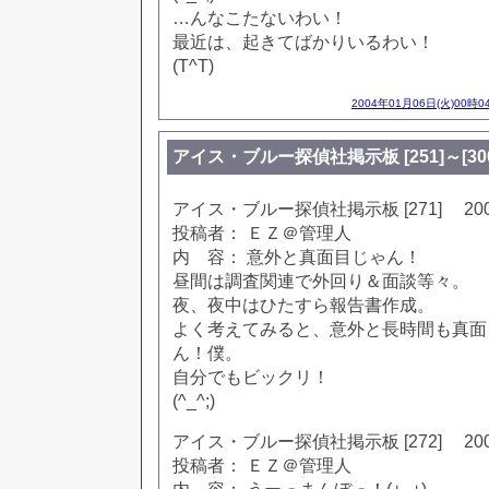
…んなこたないわい！
最近は、起きてばかりいるわい！
(T^T)
2004年01月06日(火)00時0
アイス・ブルー探偵社掲示板 [251]～[300]
アイス・ブルー探偵社掲示板 [271] 2002
投稿者： ＥＺ＠管理人
内 容： 意外と真面目じゃん！
昼間は調査関連で外回り＆面談等々。
夜、夜中はひたすら報告書作成。
よく考えてみると、意外と長時間も真面
ん！僕。
自分でもビックリ！
(^_^;)
アイス・ブルー探偵社掲示板 [272] 2002
投稿者： ＥＺ＠管理人