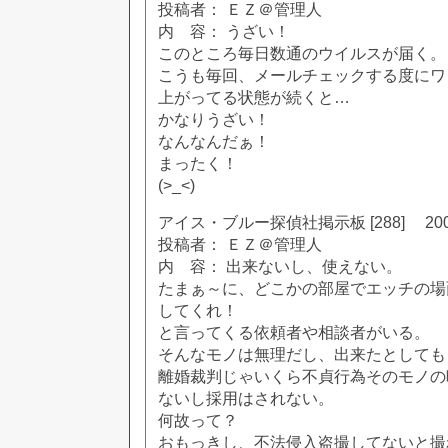
投稿者： ＥＺ＠管理人
内 容： うざい！
このところ毎日数通のウイルスが届く。
こうも毎回、メールチェックする度にワ
上がってる状態が続くと…
かなりうざい！
なんなんだぁ！
まったく！
(>_<)
アイス・ブルー探偵社掲示板 [288] 2002
投稿者： ＥＺ＠管理人
内 容： 出来ないし、使えない。
たまぁ～に、どこかの部屋でエッチの場
してくれ！
と言ってくる依頼者や相談者がいる。
そんなモノは無理だし、出来たとしても
離婚裁判じゃいくら不貞行為そのモノの
ないし採用はされない。
何故って？
おもっきし、不法侵入盗撮してないと撮