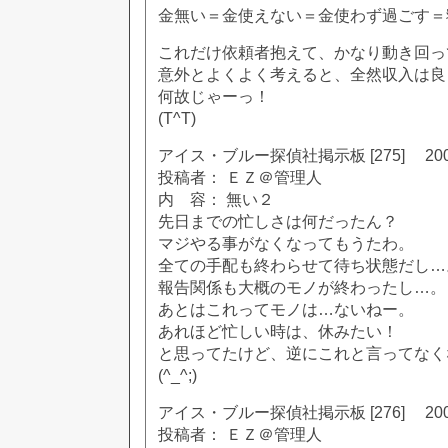
金無い＝金使えない＝金使わず過ごす＝
これだけ依頼者抱えて、かなり動き回っ
意外とよくよく考えると、全然収入は良
何故じゃーっ！
(T^T)
アイス・ブルー探偵社掲示板 [275] 2002
投稿者： ＥＺ＠管理人
内 容： 無い２
先日までの忙しさは何だったん？
マジやる事がなくなってもうたわ。
全ての手配も終わらせて待ち状態だし…
報告関係も大概のモノが終わったし…。
あとはこれってモノは…ないねー。
あれほど忙しい時は、休みたい！
と思ってたけど、逆にこれと言ってなく
(^_^;)
アイス・ブルー探偵社掲示板 [276] 2002
投稿者： ＥＺ＠管理人