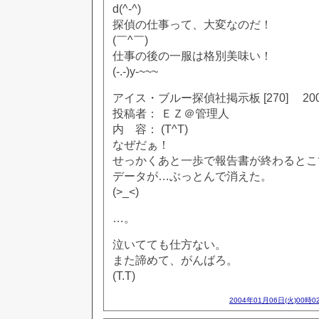
d(^-^)
探偵の仕事って、大変なのだ！
(￣^￣)
仕事の後の一服は格別美味い！
(-.-)y-~~~
アイス・ブルー探偵社掲示板 [270] 2002
投稿者： ＥＺ＠管理人
内 容： (T^T)
なぜだぁ！
せっかくあと一歩で報告書が終わるとこ
データが…ぶっとんで消えた。
(>_<)
…。
泣いてても仕方ない。
また諦めて、がんばろ。
(T.T)
2004年01月06日(火)00時0