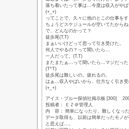
落ち着いたって事は…今度は収入がやば
(+_+)
ってことで、久々に他のとこの仕事をす
ちょうどスケジュールが空いてたからね
で、どんなのかって？
徒歩尾(T.T)
まぁいいけどって思って引き受けた。
何人でやるの？って聞いたら…
一人だって。(T.T)
またまたぁ…って聞いたら…マジだった
(T^T)
徒歩尾は難しいの。疲れるの。
はぁ…収入やばいから、仕方なく引き受
(+_+)
アイス・ブルー探偵社掲示板 [300] 2002
投稿者： ＥＺ＠管理人
内 容： 簡単になったり、難しくなっ
データ取得も、以前は簡単だったモノが
と思えば…。