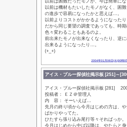
以前は困難だったモノが、今は簡単にな
以前は機材もたいしたモノがなく、困難
の進歩で容易になったかと思えば…。
以前よりコストがかかるようになったり
だから同じ要望の調査であっても、時期
色々変わることもあるのよ。
前出来たモノが出来なくなったり、逆に
出来るようになったり…。
(+_+)
2004年01月06日(火)00時0
アイス・ブルー探偵社掲示板 [251]～[300]
アイス・ブルー探偵社掲示板 [281] 2002
投稿者： ＥＺ＠管理人
内 容： そーいえば…
先月の終り頃から今月はじめの方は、や
ばかりやってた。
ひたすら張り込み尾行等々そればっか。
今月はじめから中ば以降は、やたらと身