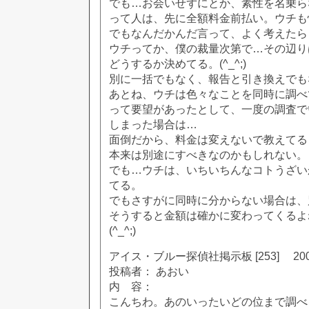
でも…お会いせずにとか、素性を名乗ら
って人は、先に全額料金前払い。ウチも
でもなんだかんだ言って、よく考えたら
ウチってか、僕の裁量次第で…その辺り
どうするか決めてる。(^_^;)
別に一括でもなく、報告と引き換えでも
あとね、ウチは色々なことを同時に調べ
って要望があったとして、一度の調査で
しまった場合は…
面倒だから、料金は変えないで教えてる
本来は別途にすべきなのかもしれない。
でも…ウチは、いちいちんなコトうざい
てる。
でもさすがに同時に分からない場合は、
そうすると金額は確かに変わってくるよ
(^_^;)
アイス・ブルー探偵社掲示板 [253] 2002
投稿者： あおい
内 容：
こんちわ。あのいったいどの位まで調べ