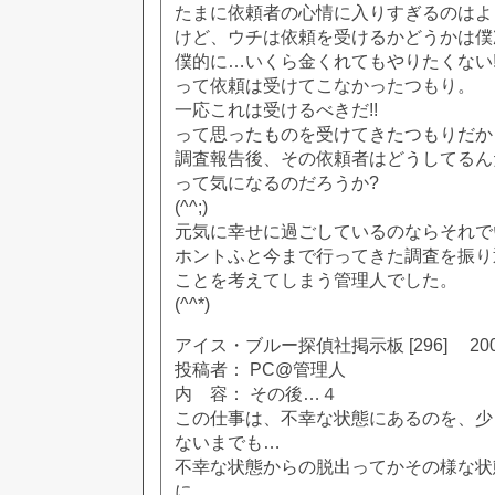
たまに依頼者の心情に入りすぎるのはよ
けど、ウチは依頼を受けるかどうかは僕
僕的に…いくら金くれてもやりたくない!
って依頼は受けてこなかったつもり。
一応これは受けるべきだ!!
って思ったものを受けてきたつもりだか
調査報告後、その依頼者はどうしてるん
って気になるのだろうか?
(^^;)
元気に幸せに過ごしているのならそれで
ホントふと今まで行ってきた調査を振り
ことを考えてしまう管理人でした。
(^^*)
アイス・ブルー探偵社掲示板 [296] 2002
投稿者： PC@管理人
内 容： その後…４
この仕事は、不幸な状態にあるのを、少
ないまでも…
不幸な状態からの脱出ってかその様な状
に、