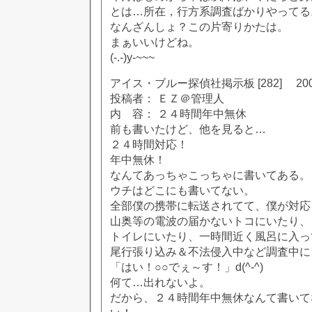
とは…所在，行方系調査ばかりやってる
なんざんしょ？この片寄りかたは。
まぁいいけどね。
(-.-)y-~~~
アイス・ブルー探偵社掲示板 [282] 2002
投稿者： ＥＺ＠管理人
内 容： ２４時間年中無休
前も書いたけど、他を見ると…
２４時間対応！
年中無休！
なんてあっちゃこっちゃに書いてある。
ウチはどこにも書いてない。
全部僕の携帯に転送されてて、僕が対応
山奥等の電波の届かないトコにいたり、
トイレにいたり、一時間近く風呂に入っ
尾行張り込み＆不法侵入中など調査中に
「はい！○○でぇ～す！」d(^-^)
何て…出れないよ。
だから、２４時間年中無休なんて書いて