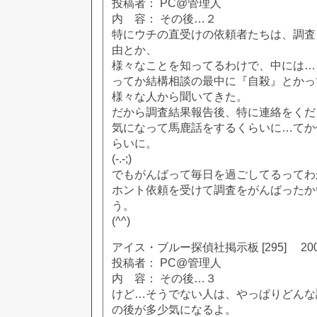
投稿者： PC@管理人
内 容： その後…２
特にウチの直受けの依頼者たちは、調査
由とか、
様々なことを知ってるわけで、中には…
ってか結構相談の最中に『自殺』とかっ
様々な人から聞いてきた。
だから調査結果報告後、特に連絡をくだ
気になって馬鹿話をするくらいに…てか
らいに。
(-.-;)
でもがんばって毎日を過ごしてるってわ
ホント依頼を受けて調査をがんばったか
う。
(^^)
アイス・ブルー探偵社掲示板 [295] 2002
投稿者： PC@管理人
内 容： その後…３
けど…そうでない人は、やっぱりどんな
の後が多少気になるよ。