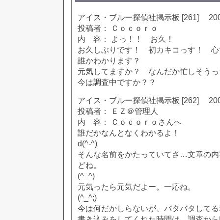
アイス・ブルー探偵社掲示板 [261] 2002
投稿者： Ｃｏｃｏｒｏ
内 容： よっ！！ お久！
お久しぶりです！ 初カキコっす！ 心
誰かわかります？
元気してますか？ なんだか忙しそうっ
今は調査中ですか？？
アイス・ブルー探偵社掲示板 [262] 2002
投稿者： ＥＺ＠管理人
内 容： Ｃｏｃｏｒｏさんへ
誰だかなんとなくわかるよ！
d(^-^)
そんな名前をかたっていてさ…文章の内
どね。
(^_^)
元気ったら元気だよー。一応ね。
(^_^;)
今は何だかしらないが、バタバタしてる
書き込みをしてくれた時間は、調査から