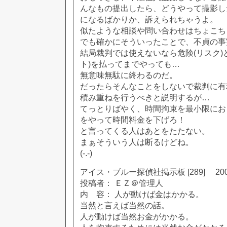
んなもの提出したら、どうやって撮影し
になるばかりか、訴えられちゃうよ。
似たような相談や問い合わせはちょこち
でも確かにそういったことで、不貞の事
結局裁判では使えないなら危険(リスク)
ト)を払ってまでやっても…
無意味無駄に終わるのだ。
だったらそんなことをしないで裁判に有
積み重ねを行うべきと説明するが…
てっとりばやく、時間拘束を最小限にお
をやって時間料金を下げろ！
と言ってくる人はあとをたたない。
まぁそういう人は断るけどね。
(-.-)
アイス・ブルー探偵社掲示板 [289] 2002
投稿者： ＥＺ＠管理人
内 容： 人が動けば金はかかる。
当然と言えば当然の話。
人が動けば当然お金がかかる。