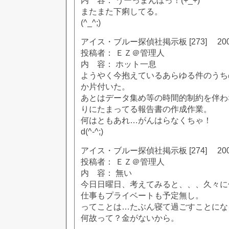
内 容： うーっまんぼっ！(+_+)
またまた下痢してる。
(^_^;)
アイス・ブルー探偵社掲示板 [273] 2002
投稿者： ＥＺ＠管理人
内 容： ホット一息
ようやく今抱えているあらゆる件のうち
か片付いた。
あとはデータ集め等の時間的制約を伴わ
りにたまってる報告書の作成作業。
何はともあれ…がんはらなくちゃ！
d(^-^;)
アイス・ブルー探偵社掲示板 [274] 2002
投稿者： ＥＺ＠管理人
内 容： 無い
今日日曜日、考えてみると、、、久々に
仕事もプライベートも予定無し。
ってことは…たぶん寝て過ごすことにな
何故って？金がないから。