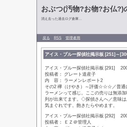
おぶつ(汚物?お物?お仏?)の部
消え去った過去ログ倉庫…
戻る
RSS
管理者用
アイス・ブルー探偵社掲示板 [251]～[300]
アイス・ブルー探偵社掲示板 [291] 2002
投稿者： グレート道産子
内 容： ラーメンレポート2
その2 欅（けやき）～評価☆☆☆／普
ラーメンって感じ。ここの売りは無添加
列が出来てます。◇探偵さんへ／意味は
気まぐれです。飽きたらやめます。
アイス・ブルー探偵社掲示板 [292] 2002
投稿者： ＥＺ＠管理人