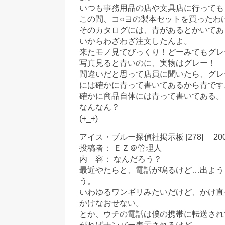
いつも事務用品の店や文具店に行っても
この間、コ○ヨの製本セットを買ったわ
そのカタログには、青があるとかいてあ
いからわざわざ注文したんよ。
来たモノ見てびっくり！どーみてもグレ
写真見ると青いのに、実物はグレー！
間違いだと思って店員に聞いたら、グレ
には確かに青って書いてあるから青です
確かに商品自体には青って書いてある。
なんなん？
(+_+)
アイス・ブルー探偵社掲示板 [278] 2002
投稿者： ＥＺ＠管理人
内 容： なんだろう？
最近やたらと、電話が鳴るけど…出よう
う。
いわゆるワンギリみたいだけど、かけ直
かけなおせない。
とか、ウチの電話は僕の携帯に転送され