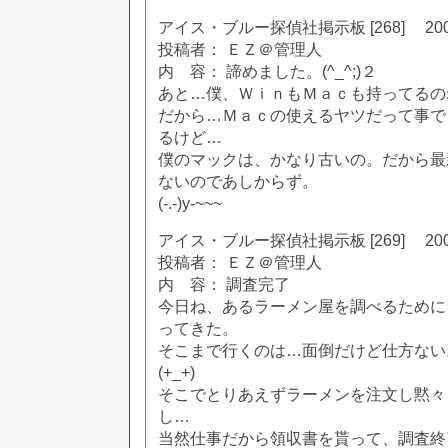
アイス・ブルー探偵社掲示板 [268] 2002
投稿者： ＥＺ＠管理人
内 容： 諦めました。(^_^;)２
あと…僕、ＷｉｎもＭａｃも持ってるの
だから…Ｍａｃの使えるヤツだって事で
るけど…
僕のマックは、かなり古いの。だから最
ないのであしからず。
(-.-)y-~~~
アイス・ブルー探偵社掲示板 [269] 2002
投稿者： ＥＺ＠管理人
内 容： 調査完了
今日ね、あるラーメン屋を調べるために
ってきた。
そこまで行くのは…面倒だけど仕方ない
(+_+)
そこでとりあえずラーメンを注文し黙々
し…
当然仕事だから領収書を貰って、調査終