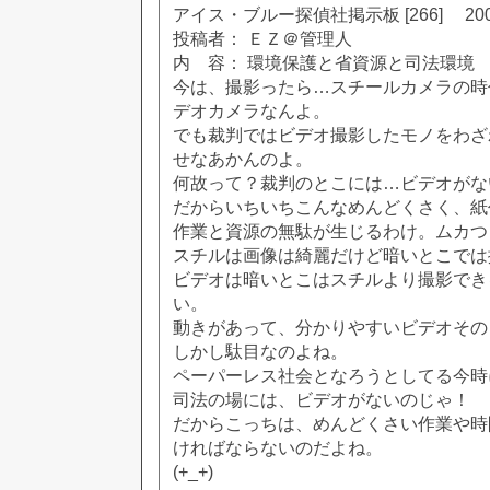
アイス・ブルー探偵社掲示板 [266] 2002
投稿者： ＥＺ＠管理人
内 容： 環境保護と省資源と司法環境
今は、撮影ったら…スチールカメラの時
デオカメラなんよ。
でも裁判ではビデオ撮影したモノをわざ
せなあかんのよ。
何故って？裁判のとこには…ビデオがな
だからいちいちこんなめんどくさく、紙
作業と資源の無駄が生じるわけ。ムカつ
スチルは画像は綺麗だけど暗いとこでは
ビデオは暗いとこはスチルより撮影でき
い。
動きがあって、分かりやすいビデオその
しかし駄目なのよね。
ペーパーレス社会となろうとしてる今時
司法の場には、ビデオがないのじゃ！
だからこっちは、めんどくさい作業や時
ければならないのだよね。
(+_+)