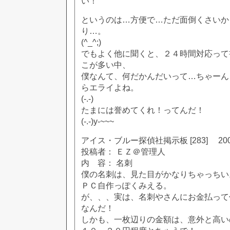
い！
というのは…方便で…ただ面倒くさいか
り…。
(^_^;)
でもよく他に聞くと、２４時間対応って
こが多い中、
僕なんて、何だかんだいって…ちゃーん
らエライよね。
(-.-)
たまには誉めてくれ！ってんだ！
(-.-)y-~~~
アイス・ブルー探偵社掲示板 [283] 2002
投稿者： ＥＺ＠管理人
内 容： 名刺
僕の名刺は、見た目がかなりちゃっちい
ＰＣ自作っぽくみえる。
が、、、実は、名刺やさんにお金払って
なんだ！
しかも、一枚辺りの金額は、意外と高い