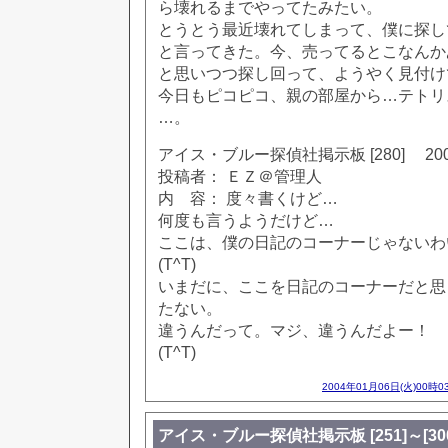
ら壊れるまでやってたみたい。
とうとう最近壊れてしまって、僕に探し
と言ってきた。今、売ってるとこなんか
と思いつつ探し回って、ようやく見付け
今日もピコピコ、親の部屋から…テトリ
…。
アイス・ブルー探偵社掲示板 [280] 2002
投稿者： ＥＺ＠管理人
内 容： 度々書くけど…
何度も言うようだけど…
ここは、僕の日記のコーナーじゃないわ
(T^T)
いまだに、ここを日記のコーナーだと思
たない。
違うんだって。マジ、違うんだよー！
(T^T)
2004年01月06日(火)00時0
アイス・ブルー探偵社掲示板 [251]～[300]