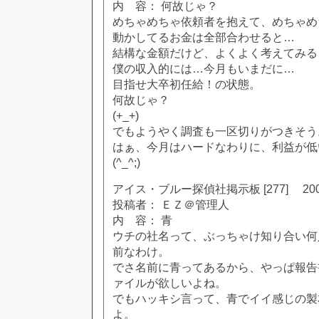
内 容： 何故じゃ？
めちゃめちゃ依頼者を抱えて、めちゃめ
動かしてるお金は全部合わせると…
結構な金額だけど、よくよく考えてみる
僕の収入的には…今月もいまだに…
目指せ大卒初任給！の状態。
何故じゃ？
(+_+)
でもようやく調査も一区切りがつきそう
はぁ、今月はハードなわりに、利益が低
(^_^;)
アイス・ブルー探偵社掲示板 [277] 2002
投稿者： ＥＺ＠管理人
内 容： 青
ウチの社名って、ぶっちゃけ知り合い何
前なわけ。
でさ名前に青ってあるから、やっぱ報告
ァイルが欲しいよね。
でもハッキシ言って、青でイイ感じの製
よ。