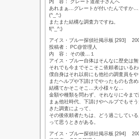
内 容： グレート道産子さんへ
あれまぁ…グレートが付いたんですか…
(^_^;)
またまた結構な調査力ですね。
f(^_^;)
アイス・ブルー探偵社掲示板 [293] 2002
投稿者： PC@管理人
内 容： その後…１
アイス・ブルー自体はそんなに歴史は無
それでも今までそこそこ依頼者はいるわ
僕自身はそれ以前にも他社の調査員をや
またヘルプや下請けでやったものも含め
結構てかそこそこ…大小様々な…
金額や種類を問わず、それなりに今まで
まぁ他社時代、下請けやヘルプでもそう
きた調査によって、
その後依頼者たちは、どう過ごしている
って思うときがある。
アイス・ブルー探偵社掲示板 [294] 2002