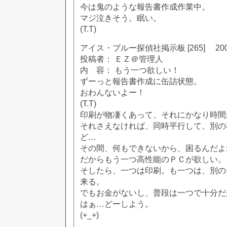
今は鬼のような報告書作成作業中。
マジ泣きそう。眠い。
(T.T)
アイス・ブルー探偵社掲示板 [265] 2002
投稿者： ＥＺ＠管理人
内 容： もう一つ欲しい！
ずーっと報告書作成に缶詰状態。
おわんないよー！
(T.T)
印刷が物凄くあって、それにかなり時間
それさえなければ、同時平行して、別の
ど…
その間、何もできないから、困るんだよ
だからもう一つ高性能のＰＣが欲しい。
そしたら、一つは印刷。も一つは、別の
来る。
でもお金がないし、普段は一つで十分だ
はぁ…どーしよう。
(+_+)