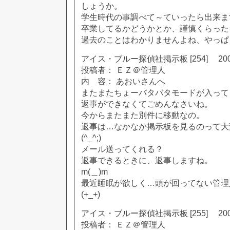
しょうか。
学生時代の事調べて～ていったら出来ま
卒業してるかどうかとか、謹慎くらった
過去のことはわかりませんよね、やっぱ
アイス・ブルー探偵社掲示板 [254] 2002
投稿者： ＥＺ＠管理人
内 容： あおいさんへ
またまたちょーバタバタモードが入って
返事ができなくてごめんなさいね。
今からまたまた別件に移動なの。
返事は…なかなか掲示板を見るのって大
(^_^;)
メール送ってくれる？
返事できるときに、返事しますね。
m(＿)m
最近睡眠が欲しく…頭が回ってない管理
(+_+)
アイス・ブルー探偵社掲示板 [255] 2002
投稿者： ＥＺ＠管理人