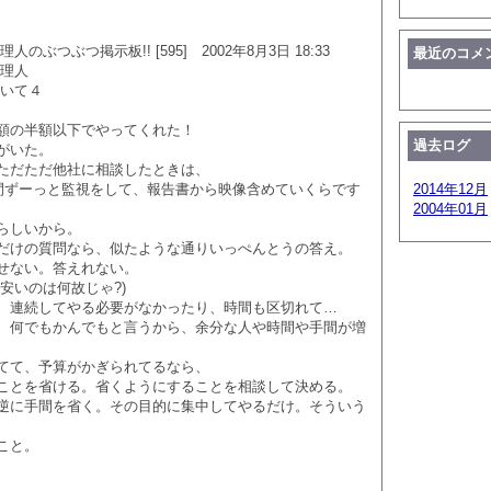
のぶつぶつ掲示板!! [595] 2002年8月3日 18:33
最近のコメ
管理人
ついて４
額の半額以下でやってくれた！
過去ログ
がいた。
ただただ他社に相談したときは、
間ずーっと監視をして、報告書から映像含めていくらです
2014年12月
2004年01月
らしいから。
だけの質問なら、似たような通りいっぺんとうの答え。
せない。答えれない。
安いのは何故じゃ?)
、連続してやる必要がなかったり、時間も区切れて…
、何でもかんでもと言うから、余分な人や時間や手間が増
てて、予算がかぎられてるなら、
ことを省ける。省くようにすることを相談して決める。
逆に手間を省く。その目的に集中してやるだけ。そういう
こと。