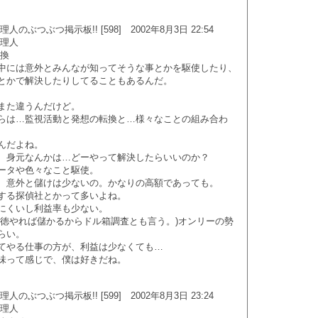
のぶつぶつ掲示板!! [598] 2002年8月3日 22:54
管理人
転換
中には意外とみんなが知ってそうな事とかを駆使したり、
とかで解決したりしてることもあるんだ。
また違うんだけど。
らは…監視活動と発想の転換と…様々なことの組み合わ
んだよね。
、身元なんかは…どーやって解決したらいいのか？
ータや色々なこと駆使。
、意外と儲けは少ないの。かなりの高額であっても。
する探偵社とかって多いよね。
にくいし利益率も少ない。
悪徳やれば儲かるからドル箱調査とも言う。)オンリーの勢
らい。
てやる仕事の方が、利益は少なくても…
味って感じで、僕は好きだね。
のぶつぶつ掲示板!! [599] 2002年8月3日 23:24
管理人