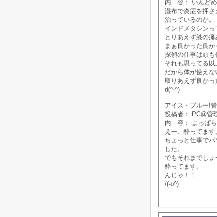
内 容： いんど
湿布で炎症を押さ
治っているのか。
インドメタシンっ
とりあえず膝の痛
まぁ良かった良か
探偵の仕事は頭も
それも思ってる以
だから体が使えな
取りあえず良かっ
d(^-^)
アイス・ブルー!管理人
投稿者： PC@管
内 容： よっぱ
えー、酔ってます
ちょっと仕事でパ
した。
でもそれまでしょ
酔ってます。
んじゃ！！
/(-o^)