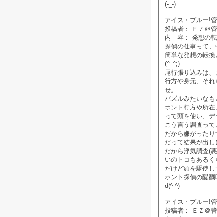
(-_-)
アイス・ブルー!管理人
投稿者： ＥＺ＠
内 容： 発想の
探偵の仕事って、
簡単な発想の転換
(^_^;)
尾行張り込みは、
行方や身元、それ
せ。
パズルみたいなも
ホント行方や所在
って頭を使い、デ
こう言う調査って
だから嫌がったり
だって結果が出し
だから浮気調査(
いのトコもあるく
だけど頭を駆使し
ホント探偵の醍醐
d(^-^)
アイス・ブルー!管理人
投稿者： ＥＺ＠