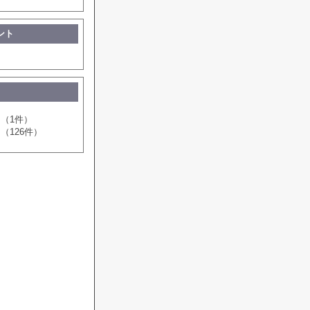
ント
（1件）
（126件）