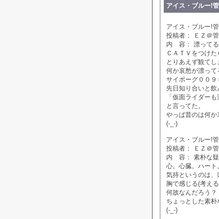
アイス・ブルー!管理人
アイス・ブルー!管理人
投稿者： ＥＺ＠
内 容： 漂ってる
ＣＡＴＶをつけた
とりあえず観てし
何か哀愁が漂って
サイボーグ００９
先日知り合いと飲
「仮面ライダーも
と言ってた。
やっぱ昔のは何か
(-_-)
アイス・ブルー!管理人
投稿者： ＥＺ＠
内 容： 素朴な
心。心臓。ハート
気持というのは、
胸で感じる(考える
何故なんだろう？
ちょっとした素朴
(-_-)