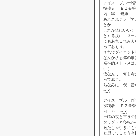
アイス・ブルー!管理人
投稿者： ＥＺ＠
内 容： 健康
あれこれテレビで
とか…
これが体にいい！
とやる度に、スー
でもあれこれみん
っておもう。
それでダイエット
なんかさぁ体の事
精神的ストレスは
(-.-)
僕なんて、何も考
って感じ。
ちなみに、僕、昔
(-_-)
アイス・ブルー!管理人
投稿者： ＥＺ＠
内 容： (-_-)
土曜の夜と言うの
ダラダラと寝転が
あたしゃ引きこも
と思ってしまう今