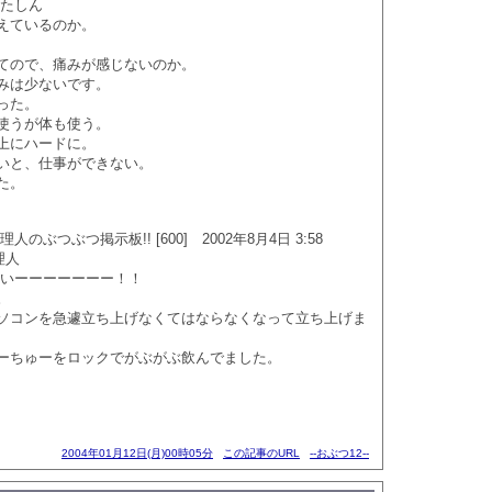
めたしん
えているのか。
てので、痛みが感じないのか。
みは少ないです。
った。
使うが体も使う。
上にハードに。
いと、仕事ができない。
た。
のぶつぶつ掲示板!! [600] 2002年8月4日 3:58
理人
らいーーーーーーー！！
。
ソコンを急遽立ち上げなくてはならなくなって立ち上げま
ーちゅーをロックでがぶがぶ飲んでました。
2004年01月12日(月)00時05分
この記事のURL
--おぶつ12--