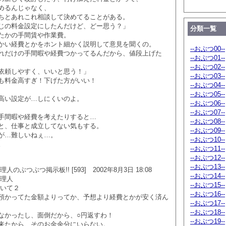
めるんじゃなく、
ちとあれこれ相談して決めてることがある。
じの料金設定にしたんだけど、どー思う？」
分類一覧
たかの手間賃や作業費。
かい経費とかをホント細かく説明して意見を聞くの。
--おぶつ00--
れだけの手間暇や経費つかってるんだから、値段上げた
--おぶつ01--
--おぶつ02--
依頼しやすく、いいと思う！」
--おぶつ03--
も料金高すぎ！下げた方がいい！
--おぶつ04--
--おぶつ05--
高い設定が…しにくいのよ。
--おぶつ06--
--おぶつ07--
手間暇や経費を考えたりすると…
--おぶつ08--
と、仕事と成立してない気もする。
--おぶつ09--
が…難しいねぇ…。
--おぶつ10--
。
--おぶつ11--
--おぶつ12--
--おぶつ13--
のぶつぶつ掲示板!! [593] 2002年8月3日 18:08
--おぶつ14--
管理人
--おぶつ15--
ついて２
--おぶつ16--
預かってた金額よりってか、予想より経費とかが安く済ん
--おぶつ17--
--おぶつ18--
なかったし、面倒だから、○円返すわ！
--おぶつ19--
来たから、そのお金余分にいらない。