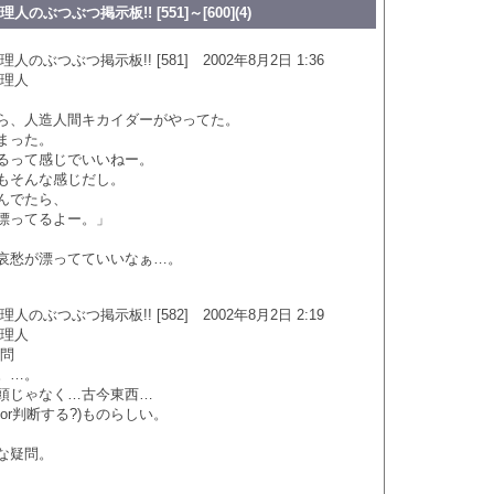
のぶつぶつ掲示板!! [551]～[600](4)
のぶつぶつ掲示板!! [581] 2002年8月2日 1:36
管理人
ら、人造人間キカイダーがやってた。
まった。
るって感じでいいねー。
もそんな感じだし。
んでたら、
漂ってるよー。」
哀愁が漂ってていいなぁ…。
のぶつぶつ掲示板!! [582] 2002年8月2日 2:19
管理人
疑問
。…。
頭じゃなく…古今東西…
or判断する?)ものらしい。
な疑問。