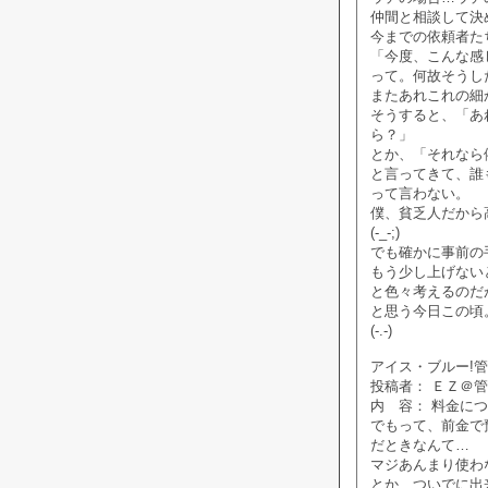
仲間と相談して決
今までの依頼者た
「今度、こんな感
って。何故そうし
またあれこれの細
そうすると、「あ
ら？」
とか、「それなら
と言ってきて、誰
って言わない。
僕、貧乏人だから
(-_-;)
でも確かに事前の
もう少し上げない
と色々考えるのだ
と思う今日この頃
(-.-)
アイス・ブルー!管理人
投稿者： ＥＺ＠
内 容： 料金に
でもって、前金で
だときなんて…
マジあんまり使わ
とか、ついでに出