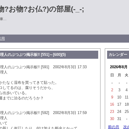
?お物?お仏?)の部屋(-_-;
庫…
者用
のぶつぶつ掲示板!! [551]～[600](5)
カレンダー
のぶつぶつ掲示板!! [591] 2002年8月3日 17:33
2026年8月
管理人
日
月
火
かたなく湿布を買ってきて貼った。
-
-
-
ロしてるのは、腐りそうだから、
2
3
4
ら出歩いている。
9
10
11
週までに治るのだろうか？
16
17
18
23
24
25
のぶつぶつ掲示板!! [592] 2002年8月3日 17:59
管理人
30
31
-
ついて
前の月
次
の新しく改訂したり、付け加えた料金とかって、