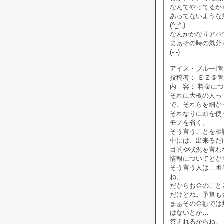
なんてやってるか
あってないような
(^_^;)
なんかかなりアバ
まぁその時の気分
(-.-)
アイス・ブルー!管理人
投稿者： ＥＺ＠
内 容： 料金に
それに大概の人っ
で、それらを細か
それなりに頭を使
モノを省く。
そう言うことを相
中には、出来るだ
目的や状況を言わ
情報についてとか
そう言う人は…困
ね。
だからお金のこと
だけどね。予算も
まぁその金額では
はないとか…
答えれるからね。