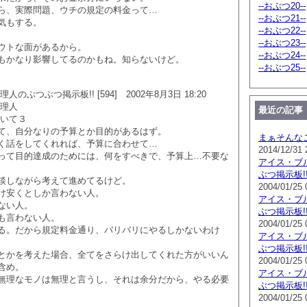
--おぶつ20--
ら、実際問題、ウチの規定の料金って…
--おぶつ21--
気もする。
--おぶつ22--
--おぶつ23--
ウトな面があるから。
--おぶつ24--
もかなり影響してるのかもね。知らないけど。
--おぶつ25--
のぶつぶつ掲示板!! [594] 2002年8月3日 18:20
管理人
最近の記事
ついて３
て、自分なりの予算とか目的があるはず。
まぁそんな
く話をしてくれれば、予算に合わせて…
2014/12/31 
って目的達成のためには、何をすべきで、予算上…不要な
アイス・ブ
ぶつ掲示板!! [
談しながら考えて進めてるけど。
2004/01/25 
け安くとしか言わない人。
アイス・ブ
ない人。
ぶつ掲示板!! [
も言わない人。
2004/01/25 
る。だから規定料金通り、バリバリにやるしかないわけ
アイス・ブ
ぶつ掲示板!! [
とかを考えた場合、全てをさらけ出してくれた方がいいん
2004/01/25 
含め。
アイス・ブ
無理なモノは無理と言うし、それは余分だから、やる必要
ぶつ掲示板!! [
2004/01/25 