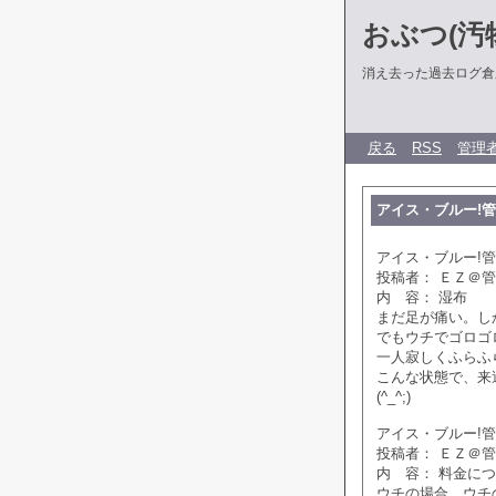
おぶつ(汚物
消え去った過去ログ倉
戻る
RSS
管理
アイス・ブルー!管理人
アイス・ブルー!管理人
投稿者： ＥＺ＠
内 容： 湿布
まだ足が痛い。し
でもウチでゴロゴ
一人寂しくふらふ
こんな状態で、来
(^_^;)
アイス・ブルー!管理人
投稿者： ＥＺ＠
内 容： 料金に
ウチの場合…ウチ