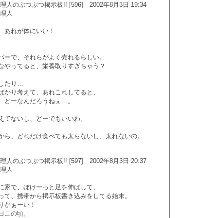
のぶつぶつ掲示板!! [596] 2002年8月3日 19:34
管理人
、あれが体にいい！
パーで、それらがよく売れるらしい。
なやってると、栄養取りすぎちゃう？
したり…
ばかり考えて、あれこれしてると、
、どーなんだろうねぇ…。
えてないし、どーでもいいわ。
から、どれだけ食べても太らないし、太れないの。
のぶつぶつ掲示板!! [597] 2002年8月3日 20:37
管理人
に家で、ぼけーっと足を伸ばして、
って、携帯から掲示板書き込みをしてる始末。
りかぁーい！
日この頃。