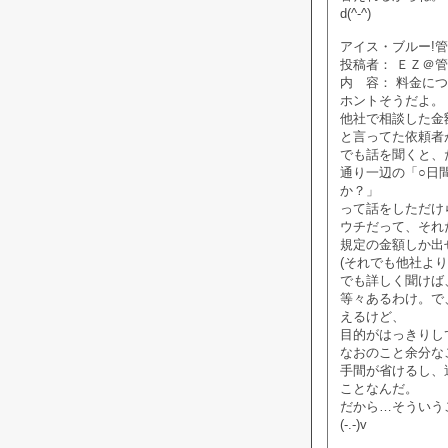
d(^-^)
アイス・ブルー!管理人
投稿者： ＥＺ＠
内 容： 料金に
ホントそうだよ。
他社で相談した金
と言ってた依頼者
でも話を聞くと、
通り一辺の「○日
か？」
って話をしただけ
ウチだって、それ
規定の金額しか出
(それでも他社より
でも詳しく聞けば
等々あるわけ。で
えるけど、
目的がはっきりし
なおのこと余分な
手間が省けるし、
ことなんだ。
だから…そういう
(-.-)v