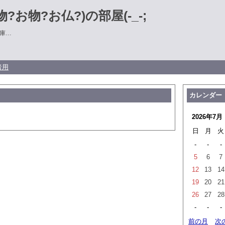
?お物?お仏?)の部屋(-_-;
庫…
者用
カレンダー
2026年7月
日
月
火
-
-
-
5
6
7
12
13
14
19
20
21
26
27
28
-
-
-
前の月
次