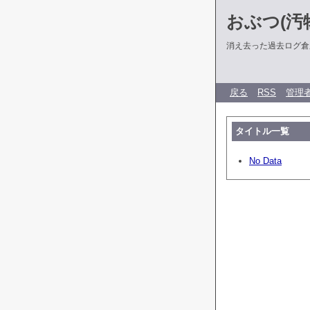
おぶつ(汚物
消え去った過去ログ倉
戻る
RSS
管理
タイトル一覧
No Data